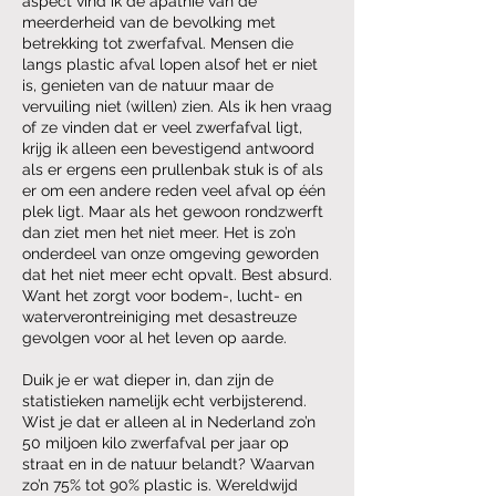
aspect vind ik de apathie van de
meerderheid van de bevolking met
betrekking tot zwerfafval. Mensen die
langs plastic afval lopen alsof het er niet
is, genieten van de natuur maar de
vervuiling niet (willen) zien. Als ik hen vraag
of ze vinden dat er veel zwerfafval ligt,
krijg ik alleen een bevestigend antwoord
als er ergens een prullenbak stuk is of als
er om een andere reden veel afval op één
plek ligt. Maar als het gewoon rondzwerft
dan ziet men het niet meer. Het is zo’n
onderdeel van onze omgeving geworden
dat het niet meer echt opvalt. Best absurd.
Want het zorgt voor bodem-, lucht- en
waterverontreiniging met desastreuze
gevolgen voor al het leven op aarde.
Duik je er wat dieper in, dan zijn de
statistieken namelijk echt verbijsterend.
Wist je dat er alleen al in Nederland zo’n
50 miljoen kilo zwerfafval per jaar op
straat en in de natuur belandt? Waarvan
zo’n 75% tot 90% plastic is. Wereldwijd